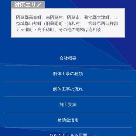
対応エリア
阿蘇郡高森町、南阿蘇村、阿蘇市、菊池郡大津町、上
益城郡山都町（旧蘇陽町・清和村）、宮崎県西臼杵郡
五ヶ瀬町・高千穂町、その他の地域は応相談。
会社概要
解体工事の種類
解体工事の流れ
施工実績
補助金活用
Ｑ＆Ａよくある質問