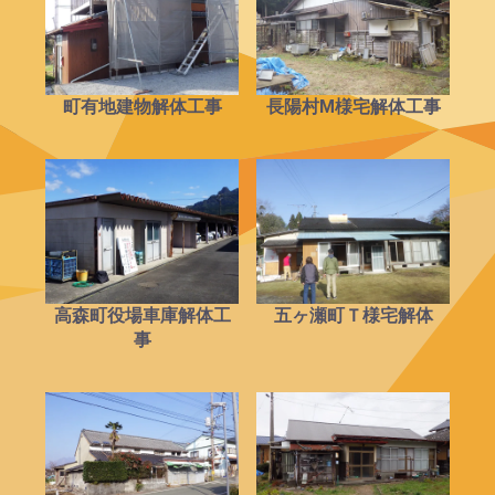
町有地建物解体工事
長陽村M様宅解体工事
高森町役場車庫解体工
五ヶ瀬町Ｔ様宅解体
事