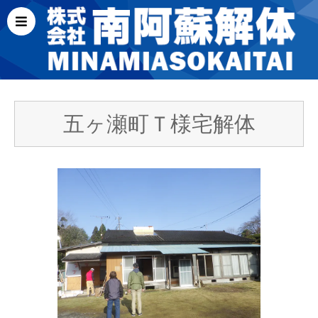
五ヶ瀬町Ｔ様宅解体